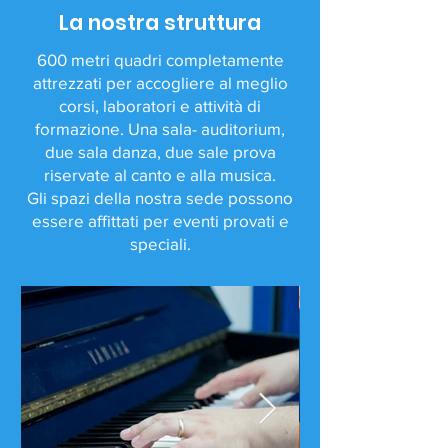
La nostra struttura
600 metri quadri completamente
attrezzati per accogliere al meglio
corsi, laboratori e attività di
formazione. Una sala- auditorium,
due sala danza, due sale prova
riservate al canto e alla musica.
Gli spazi della nostra sede possono
essere affittati per eventi provati e
speciali.