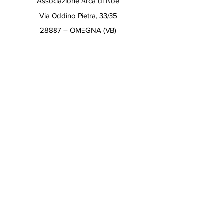
Associazione Arca di Noè
Via Oddino Pietra, 33/35
28887 – OMEGNA (VB)
Partita IVA 01741220030
Contattaci per qualsiasi
dubbio o curiosità
Compila i campi di seguito e ti
SEGRETERIA
ricontatteremo al più presto
10:00 - 12:30 e 16:00 - 19:00
Nome
Chiusura: sabato e domenica
Tel./Fax
+39 0323 883535
Cell.:
+39 335 59 72 031
/
Cognome
+39 340 170 49 12
E-Mail:
info@arcademia.it